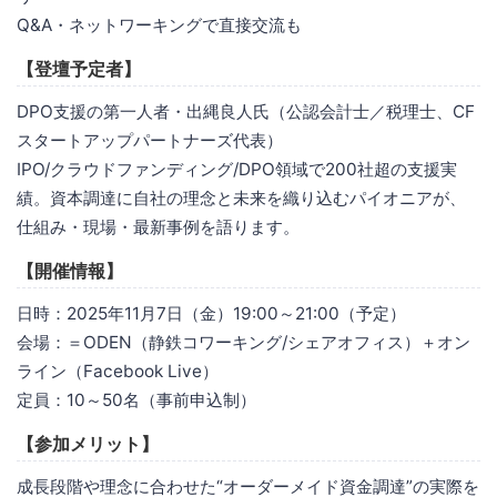
Q&A・ネットワーキングで直接交流も
【登壇予定者】
DPO支援の第一人者・出縄良人氏（公認会計士／税理士、CF
スタートアップパートナーズ代表）
IPO/クラウドファンディング/DPO領域で200社超の支援実
績。資本調達に自社の理念と未来を織り込むパイオニアが、
仕組み・現場・最新事例を語ります。
【開催情報】
日時：2025年11月7日（金）19:00～21:00（予定）
会場：＝ODEN（静鉄コワーキング/シェアオフィス）＋オン
ライン（Facebook Live）
定員：10～50名（事前申込制）
【参加メリット】
成長段階や理念に合わせた“オーダーメイド資金調達”の実際を