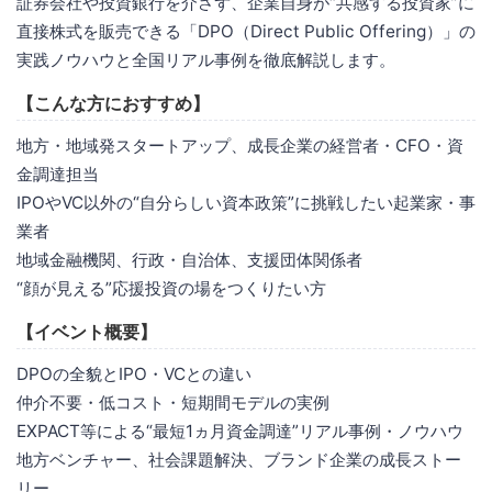
証券会社や投資銀行を介さず、企業自身が“共感する投資家”に
直接株式を販売できる「DPO（Direct Public Offering）」の
実践ノウハウと全国リアル事例を徹底解説します。
【こんな方におすすめ】
地方・地域発スタートアップ、成長企業の経営者・CFO・資
金調達担当
IPOやVC以外の“自分らしい資本政策”に挑戦したい起業家・事
業者
地域金融機関、行政・自治体、支援団体関係者
“顔が見える”応援投資の場をつくりたい方
【イベント概要】
DPOの全貌とIPO・VCとの違い
仲介不要・低コスト・短期間モデルの実例
EXPACT等による“最短1ヵ月資金調達”リアル事例・ノウハウ
地方ベンチャー、社会課題解決、ブランド企業の成長ストー
リー